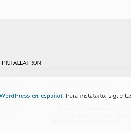
 INSTALLATRON
SUSCRIPCIÓN GRATUITA
(Puedes darte de baja cuando quieras)
WordPress en español
. Para instalarlo, sigue l
✨ Recibe cada domingo una carta e
abierta al universo creativo, escrita
que sientes pasión por el arte.