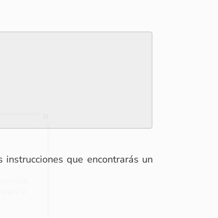
as instrucciones que encontrarás un
special
 para tí