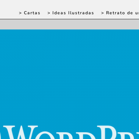
> Cartas
> Ideas Ilustradas
> Retrato de u