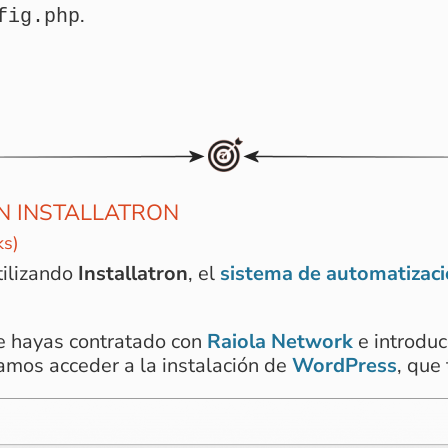
.
fig.php
N INSTALLATRON
ks)
tilizando
Installatron
, el
sistema de automatizac
e hayas contratado con
Raiola Network
e introduc
mos acceder a la instalación de
WordPress
, que