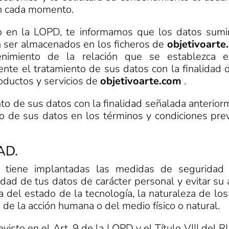
en cada momento.
o en la LOPD, te informamos que los datos sumin
n ser almacenados en los ficheros de
objetivoart
enimiento de la relación que se establezca en
te el tratamiento de sus datos con la finalidad d
roductos y servicios de
objetivoarte.com
.
ento de sus datos con la finalidad señalada anterio
to de sus datos en los términos y condiciones pre
AD.
 tiene implantadas las medidas de seguridad d
idad de tus datos de carácter personal y evitar su a
a del estado de la tecnología, la naturaleza de lo
de la acción humana o del medio físico o natural.
visto en el Art. 9 de la LOPD y el Título VIII del