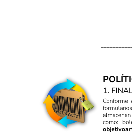
__________
POLÍTI
1. FIN
Conforme a
formulari
almacenan e
como: bole
objetivoa