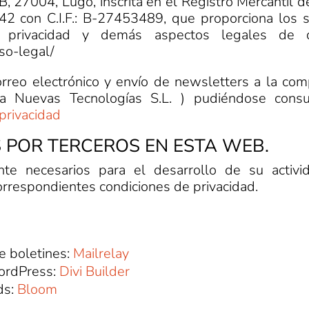
, 27004, Lugo, inscrita en el Registro Mercantil de
42 con C.I.F.: B-27453489, que proporciona los s
e privacidad y demás aspectos legales de 
iso-legal/
correo electrónico y envío de newsletters a la co
 a Nuevas Tecnologías S.L. ) pudiéndose consu
-privacidad
S POR TERCEROS EN ESTA WEB.
ente necesarios para el desarrollo de su activ
rrespondientes condiciones de privacidad.
e boletines:
Mailrelay
WordPress:
Divi Builder
ds:
Bloom