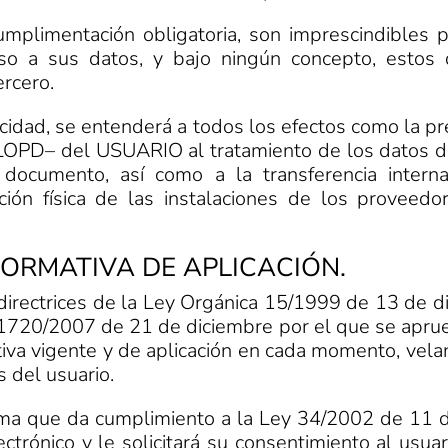
imentación obligatoria, son imprescindibles par
eso a sus datos, y bajo ningún concepto, estos 
ercero.
vacidad, se entenderá a todos los efectos como la 
a LOPD– del USUARIO al tratamiento de los datos d
ocumento, así como a la transferencia intern
ción física de las instalaciones de los proveedo
NORMATIVA DE APLICACIÓN.
irectrices de la Ley Orgánica 15/1999 de 13 de d
o 1720/2007 de 21 de diciembre por el que se apru
va vigente y de aplicación en cada momento, velan
 del usuario.
ma que da cumplimiento a la Ley 34/2002 de 11 de 
ctrónico y le solicitará su consentimiento al usua